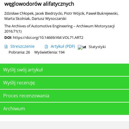
węglowodorów alifatycznych
Zdzisław Chłopek
,
Jacek Biedrzycki
,
Piotr Wójcik
,
Paweł Bukrejewski
,
Marta Skolniak
,
Dariusz Wysoczarski
The Archives of Automotive Engineering – Archiwum Motoryzacji
2016;71(1)
DOI
:
https://doi.org/10.14669/AM.VOL71.ART2
Streszczenie
Artykuł
(PDF)
Statystyki
Pobrania: 26
Wyświetlenia: 194
Wyślij swój artykuł
Wyślij recenzję
Proces recenzowania
Archiwum