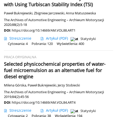
with Using Turbiscan Stability Index (TSI)
Paweł Bukrejewski
,
Zbigniew Jarczewski
,
Anna Matuszewska
The Archives of Automotive Engineering – Archiwum Motoryzacji
2020;88(2):5-18
DOI
:
https://doi.org/10.14669/AM.VOL88.ART1
Streszczenie
Artykuł
(PDF)
Statystyki
Cytowania: 4
Pobrania: 120
Wyświetlenia: 400
PRACA ORYGINALNA
Selected physicochemical properties of water-
fuel microemulsion as an alternative fuel for
diesel engine
Milena Górska
,
Paweł Bukrejewski
,
Jerzy Stobiecki
The Archives of Automotive Engineering – Archiwum Motoryzacji
2019;84(2):45-56
DOI
:
https://doi.org/10.14669/AM.VOL84.ART4
Streszczenie
Artykuł
(PDF)
Statystyki
Cytowania: 2
Pobrania: 38
Wyświetlenia: 194