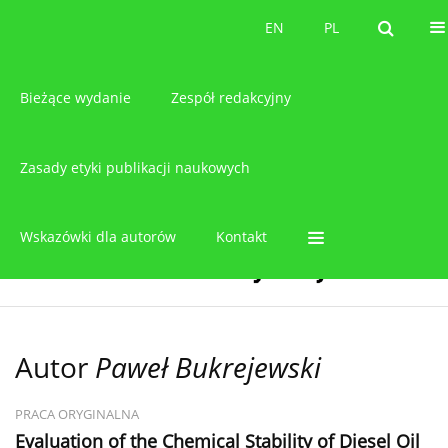
O czasopiśmie
EN
PL
EN
PL
Bieżące wydanie
Zespół redakcyjny
Zasady etyki publikacji naukowych
Wskazówki dla autorów
Kontakt
Autor
Paweł Bukrejewski
PRACA ORYGINALNA
Evaluation of the Chemical Stability of Diesel Oil