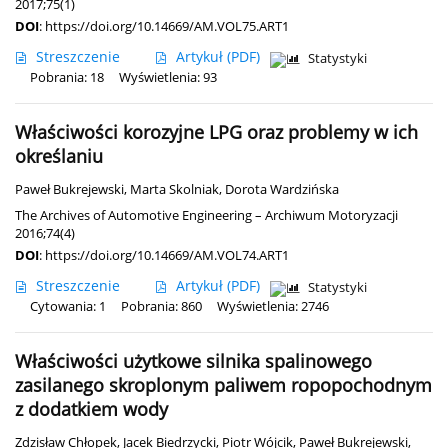
2017;75(1)
DOI
:
https://doi.org/10.14669/AM.VOL75.ART1
Streszczenie
Artykuł
(PDF)
Statystyki
Pobrania: 18
Wyświetlenia: 93
Właściwości korozyjne LPG oraz problemy w ich
określaniu
Paweł Bukrejewski
,
Marta Skolniak
,
Dorota Wardzińska
The Archives of Automotive Engineering – Archiwum Motoryzacji
2016;74(4)
DOI
:
https://doi.org/10.14669/AM.VOL74.ART1
Streszczenie
Artykuł
(PDF)
Statystyki
Cytowania: 1
Pobrania: 860
Wyświetlenia: 2746
Właściwości użytkowe silnika spalinowego
zasilanego skroplonym paliwem ropopochodnym
z dodatkiem wody
Zdzisław Chłopek
,
Jacek Biedrzycki
,
Piotr Wójcik
,
Paweł Bukrejewski
,