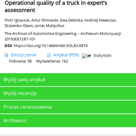
Operational quality of a truck in expert's
assessment
Piotr Ignaciuk
,
Artur Dmowski
,
Ewa Debicka
,
Andrzej Niewczas
,
Drazenko Glavic
,
Jonas Matijošius
The Archives of Automotive Engineering – Archiwum Motoryzacji
2019;83(1):87-101
DOI
:
https://doi.org/10.14669/AM.VOL83.ART6
Streszczenie
Artykuł
(PDF)
Statystyki
Pobrania: 58
Wyświetlenia: 162
Wyślij swój artykuł
Wyślij recenzję
Proces recenzowania
Archiwum