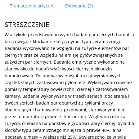
Tłumaczenie artykułu
Cytowania
(2)
STRESZCZENIE
W artykule przedstawiono wyniki badań par ciernych hamulca
tarczowego z klockami: klasycznymi i typu ceramicznego.
Badania wykonywano ze względu na zużycie elementów par
ciernych oraz ze względu na emisję pyłów związanych ze
zużyciem par ciernych. Badania empiryczne wykonano na
stanowisku do badań właściwości ciernych okładzin
hamulcowych. Do pomiarów imisji4 frakcji wymiarowych
cząstek stałych zastosowano pyłomierz. Wykonywano również
pomiary temperatury powierzchni ciernej z zastosowaniem
kamery. Badania wykonywano w trzech seriach (docierania i
dwóch seriach badań par dotartych) z cyklami pracy
obejmującymi hamowanie z przerwami, sterowanymi m.in.
przez temperaturę powierzchni ciernej. Względna różnica
zużycia, oceniana na podstawie grubości pary ciernej, była dla
klocków typu ceramicznego mniejsza o prawie 40%, a na
podstawie masy – większe niż 25%. Stwierdzono, że w pyle