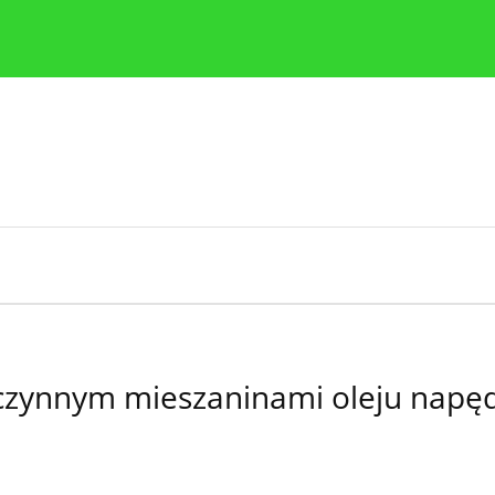
y
Zasady etyki publikacji naukowych
Wskazówki dla aut
moczynnym mieszaninami oleju nap