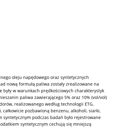
alnego oleju napędowego oraz syntetycznych
d nową formułą paliwa zostały zrealizowane na
e były w warunkach prędkościowych charakterystyk
eszanin paliwa zawierającego 5% oraz 10% (vol/vol)
dorów, realizowanego według technologii ETG.
ałkowicie pozbawioną benzenu, alkoholi, siarki,
iem syntetycznym podczas badań było rejestrowane
 dodatkiem syntetycznym cechują się mniejszą