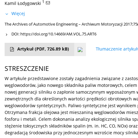
1
Kamil Łodygowski
Więcej
The Archives of Automotive Engineering – Archiwum Motoryzacji 2017;75
DOI:
https://doi.org/10.14669/AM.VOL.75.ART6
Artykuł
(PDF, 726.89 kB)
Tłumaczenie artyku
STRESZCZENIE
W artykule przedstawione zostały zagadnienia związane z zasto
węglowodorów, jako nowego składnika paliw motorowych, celem
nowej generacji silniku o zapłonie samoczynnym wyposażonym w
zewnętrznych dla określonych wartości prędkości obrotowych wa
węglowodorów syntetycznych. Paliwo syntetyczne jest wynikiem 
Otrzymana frakcja olejowa jest mieszaniną węglowodorów miesz
fosforu i metali. Celem dokonania analizy ekologicznej silnik
stężenie toksycznych składników spalin (m. in. HC, CO, NOx) or
degradacją środowiska przy jednoczesnym wzroście mocy silnik