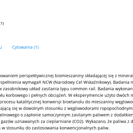
(1)
łu
Cytowania
(1)
sowaniem perspektywicznej biomieszaniny składającej się z miner
 spełnienia wymagań NCW (Narodowy Cel Wskaźnikowy). Badania na
 zasobnikowy układ zasilania typu common rail. Badania wykonan
łu korbowego i pełnych obciążeń. W eksperymencie użyto dwóch mi
procesu katalitycznej konwersji bioetanolu do mieszaniny węglowo
ającą się w dowolnym stosunku z węglowodorami ropopochodnymi, c
a spalinowego o zapłonie samoczynnym zasilanym paliwem z dodatk
az gazów uznawanych za cieplarniane (CO2). Wykazano, że paliwa z
a w stosunku do zastosowania konwencjonalnych paliw.