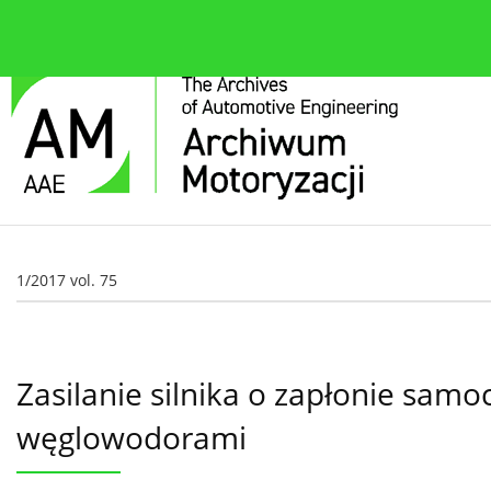
O czasopiśmie
Bieżące wydanie
Zespół redakcyjn
1/2017 vol. 75
Zasilanie silnika o zapłonie sa
węglowodorami