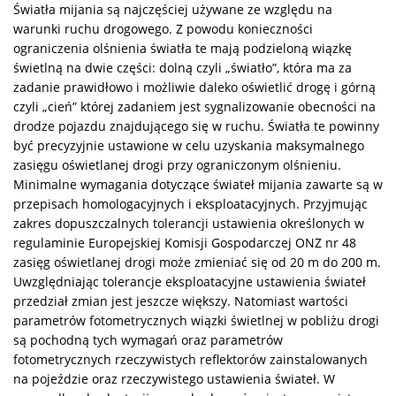
Światła mijania są najczęściej używane ze względu na
warunki ruchu drogowego. Z powodu koniecz­ności
ograniczenia olśnienia światła te mają podzieloną wiązkę
świetlną na dwie części: dolną czyli „światło”, która ma za
zadanie prawidłowo i możliwie daleko oświetlić drogę i górną
czyli „cień” któ­rej zadaniem jest sygnalizowanie obecności na
drodze pojazdu znajdującego się w ruchu. Światła te powinny
być precyzyjnie ustawione w celu uzyskania maksymalnego
zasięgu oświetlanej drogi przy ograniczonym olśnieniu.
Minimalne wymagania dotyczące świateł mijania zawarte są w
przepisach homologacyjnych i eks­ploatacyjnych. Przyjmując
zakres dopuszczalnych tolerancji ustawienia określonych w
regulaminie Europejskiej Komisji Gospodarczej ONZ nr 48
zasięg oświetlanej drogi może zmieniać się od 20 m do 200 m.
Uwzględniając tolerancje eksploatacyjne ustawienia świateł
przedział zmian jest jeszcze więk­szy. Natomiast wartości
parametrów fotometrycznych wiązki świetlnej w pobliżu drogi
są pochodną tych wymagań oraz parametrów
fotometrycznych rzeczywistych reflektorów zainstalowanych
na po­jeździe oraz rzeczywistego ustawienia świateł. W