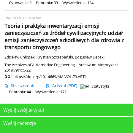
Cytowania: 3
Pobrania: 33
Wyświetlenia: 134
PRACA ORYGINALNA
Teoria i praktyka inwentaryzacji emisji
zanieczyszczeń ze źródeł cywilizacyjnych: udział
emisji zanieczyszczeń szkodliwych dla zdrowia z
transportu drogowego
Zdzisław Chłopek
,
Krystian Szczepański
,
Bogusław Dębski
The Archives of Automotive Engineering – Archiwum Motoryzacji
2018;79(1):5-22
DOI
:
https://doi.org/10.14669/AM.VOL.79.ART1
Streszczenie
Artykuł
(PDF)
Statystyki
Pobrania: 44
Wyświetlenia: 172
Wyślij swój artykuł
Wyślij recenzję