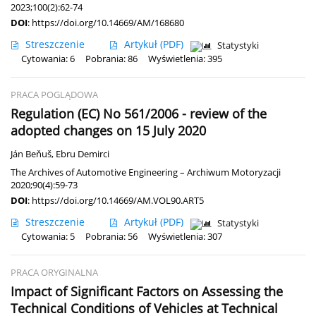
2023;100(2):62-74
DOI
:
https://doi.org/10.14669/AM/168680
Streszczenie
Artykuł
(PDF)
Statystyki
Cytowania: 6
Pobrania: 86
Wyświetlenia: 395
PRACA POGLĄDOWA
Regulation (EC) No 561/2006 - review of the
adopted changes on 15 July 2020
Ján Beňuš
,
Ebru Demirci
The Archives of Automotive Engineering – Archiwum Motoryzacji
2020;90(4):59-73
DOI
:
https://doi.org/10.14669/AM.VOL90.ART5
Streszczenie
Artykuł
(PDF)
Statystyki
Cytowania: 5
Pobrania: 56
Wyświetlenia: 307
PRACA ORYGINALNA
Impact of Significant Factors on Assessing the
Technical Conditions of Vehicles at Technical