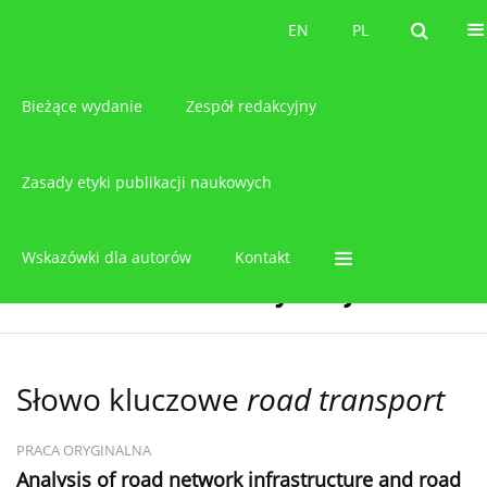
O czasopiśmie
EN
PL
EN
PL
Bieżące wydanie
Zespół redakcyjny
Zasady etyki publikacji naukowych
Wskazówki dla autorów
Kontakt
Słowo kluczowe
road transport
PRACA ORYGINALNA
Analysis of road network infrastructure and road