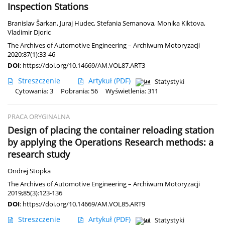
Inspection Stations
Branislav Šarkan
,
Juraj Hudec
,
Stefania Semanova
,
Monika Kiktova
,
Vladimir Djoric
The Archives of Automotive Engineering – Archiwum Motoryzacji
2020;87(1):33-46
DOI
:
https://doi.org/10.14669/AM.VOL87.ART3
Streszczenie
Artykuł
(PDF)
Statystyki
Cytowania: 3
Pobrania: 56
Wyświetlenia: 311
PRACA ORYGINALNA
Design of placing the container reloading station
by applying the Operations Research methods: a
research study
Ondrej Stopka
The Archives of Automotive Engineering – Archiwum Motoryzacji
2019;85(3):123-136
DOI
:
https://doi.org/10.14669/AM.VOL85.ART9
Streszczenie
Artykuł
(PDF)
Statystyki