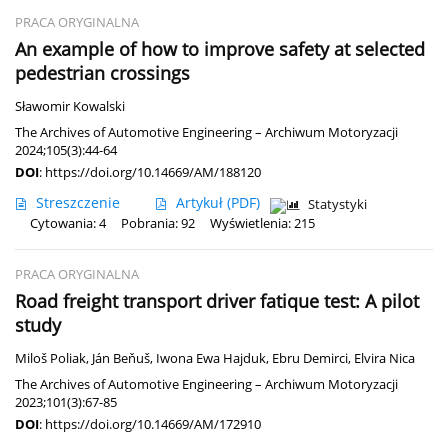
PRACA ORYGINALNA
An example of how to improve safety at selected
pedestrian crossings
Sławomir Kowalski
The Archives of Automotive Engineering – Archiwum Motoryzacji
2024;105(3):44-64
DOI
:
https://doi.org/10.14669/AM/188120
Streszczenie
Artykuł
(PDF)
Statystyki
Cytowania: 4
Pobrania: 92
Wyświetlenia: 215
PRACA ORYGINALNA
Road freight transport driver fatique test: A pilot
study
Miloš Poliak
,
Ján Beňuš
,
Iwona Ewa Hajduk
,
Ebru Demirci
,
Elvira Nica
The Archives of Automotive Engineering – Archiwum Motoryzacji
2023;101(3):67-85
DOI
:
https://doi.org/10.14669/AM/172910