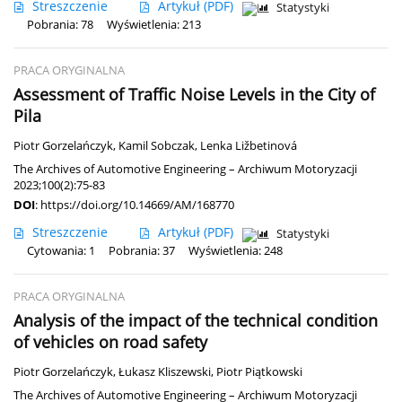
Streszczenie
Artykuł
(PDF)
Statystyki
Pobrania: 78
Wyświetlenia: 213
PRACA ORYGINALNA
Assessment of Traffic Noise Levels in the City of
Pila
Piotr Gorzelańczyk
,
Kamil Sobczak
,
Lenka Ližbetinová
The Archives of Automotive Engineering – Archiwum Motoryzacji
2023;100(2):75-83
DOI
:
https://doi.org/10.14669/AM/168770
Streszczenie
Artykuł
(PDF)
Statystyki
Cytowania: 1
Pobrania: 37
Wyświetlenia: 248
PRACA ORYGINALNA
Analysis of the impact of the technical condition
of vehicles on road safety
Piotr Gorzelańczyk
,
Łukasz Kliszewski
,
Piotr Piątkowski
The Archives of Automotive Engineering – Archiwum Motoryzacji