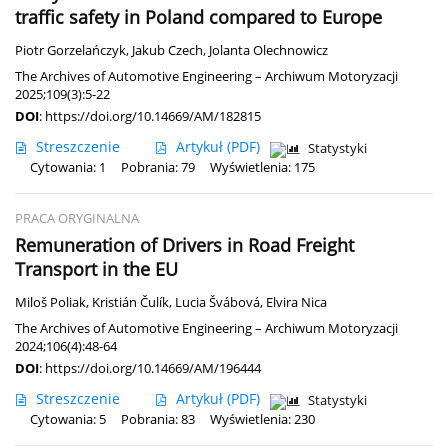
traffic safety in Poland compared to Europe
Piotr Gorzelańczyk
,
Jakub Czech
,
Jolanta Olechnowicz
The Archives of Automotive Engineering – Archiwum Motoryzacji
2025;109(3):5-22
DOI
:
https://doi.org/10.14669/AM/182815
Streszczenie
Artykuł
(PDF)
Statystyki
Cytowania: 1
Pobrania: 79
Wyświetlenia: 175
PRACA ORYGINALNA
Remuneration of Drivers in Road Freight
Transport in the EU
Miloš Poliak
,
Kristián Čulík
,
Lucia Švábová
,
Elvira Nica
The Archives of Automotive Engineering – Archiwum Motoryzacji
2024;106(4):48-64
DOI
:
https://doi.org/10.14669/AM/196444
Streszczenie
Artykuł
(PDF)
Statystyki
Cytowania: 5
Pobrania: 83
Wyświetlenia: 230