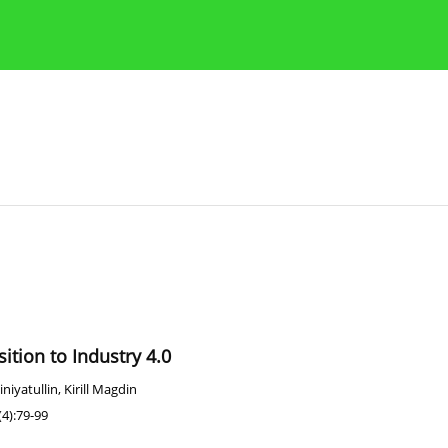
y
Zasady etyki publikacji naukowych
Wskazówki dla aut
ition to Industry 4.0
iniyatullin
,
Kirill Magdin
4):79-99