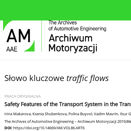
O czasopiśmie
Bieżące wydanie
Zespół redakcyjn
Słowo kluczowe
traffic flows
PRACA ORYGINALNA
Safety Features of the Transport System in the Trans
Irina Makarova
,
Ksenia Shubenkova
,
Polina Buyvol
,
Vadim Mavrin
,
Ilsur G
The Archives of Automotive Engineering – Archiwum Motoryzacji 2019;86(
DOI
:
https://doi.org/10.14669/AM.VOL86.ART6