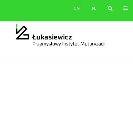
orów
Kontakt
EN
PL
EN
PL