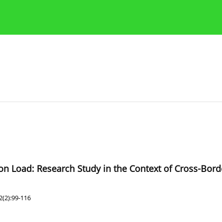
y
Zasady etyki publikacji naukowych
Wskazówki dla aut
ion Load: Research Study in the Context of Cross-Bor
2(2):99-116