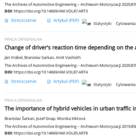
The Archives of Automotive Engineering – Archiwum Motoryzacji 2020;87(
DOI
:
https://doi.org/10.14669/AM.VOL87.ART3
Streszczenie
Artykuł
(PDF)
Statystyki
Cytowania:
PRACA ORYGINALNA
Change of driver's reaction time depending on the 
Ján Vrábel
,
Branislav Sarkan
,
Amit Vashisth
The Archives of Automotive Engineering – Archiwum Motoryzacji 2020;87(
DOI
:
https://doi.org/10.14669/AM.VOL87.ART4
Streszczenie
Artykuł
(PDF)
Statystyki
Cytowania:
PRACA ORYGINALNA
The importance of hybrid vehicles in urban traffic
Branislav Šarkan
,
Jozef Gnap
,
Monika Kiktová
The Archives of Automotive Engineering – Archiwum Motoryzacji 2019;85
DOI
:
https://doi.org/10.14669/AM.VOL85.ART8