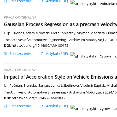
Streszczenie
Artykuł
(PDF)
Statystyki
Pobrania: 
PRACA ORYGINALNA
Gaussian Process Regression as a precrash veloci
Filip Turoboś
,
Adam Mrowicki
,
Piotr Konieczny
,
Szymon Madziara
,
Łukasz
The Archives of Automotive Engineering – Archiwum Motoryzacji 2024;105
DOI
:
https://doi.org/10.14669/AM/189172
Streszczenie
Artykuł
(PDF)
Statystyki
Cytowania:
PRACA ORYGINALNA
Impact of Acceleration Style on Vehicle Emissions
Jan Pečman
,
Branislav Šarkan
,
Lenka Ližbetinová
,
Vladimír Ľupták
,
Micha
The Archives of Automotive Engineering – Archiwum Motoryzacji 2024;104
DOI
:
https://doi.org/10.14669/AM/189665
Streszczenie
Artykuł
(PDF)
Statystyki
Cytowania: