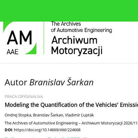
O czasopiśmie
Bieżące wydanie
Zespół redakcyjn
Autor
Branislav Šarkan
PRACA ORYGINALNA
Modeling the Quantification of the Vehicles' Emiss
Ondrej Stopka
,
Branislav Šarkan
,
Vladimír Ľupták
The Archives of Automotive Engineering – Archiwum Motoryzacji 2026;11
DOI
:
https://doi.org/10.14669/AM/224668