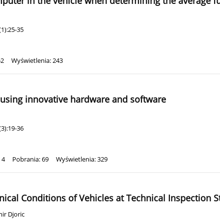
mputer in the vehicle when determining the average 
1):25-35
52
Wyświetlenia: 243
using innovative hardware and software
3):19-36
 4
Pobrania: 69
Wyświetlenia: 329
nical Conditions of Vehicles at Technical Inspection S
ir Djoric