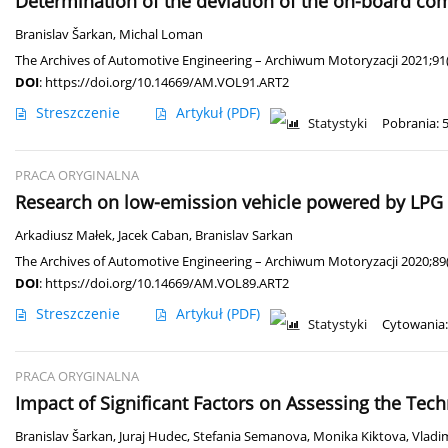
Determination of the deviation of the on-board co
Branislav Šarkan
,
Michal Loman
The Archives of Automotive Engineering – Archiwum Motoryzacji 2021;91(
DOI
:
https://doi.org/10.14669/AM.VOL91.ART2
Streszczenie
Artykuł
(PDF)
Statystyki
Pobrania: 
PRACA ORYGINALNA
Research on low-emission vehicle powered by LPG 
Arkadiusz Małek
,
Jacek Caban
,
Branislav Sarkan
The Archives of Automotive Engineering – Archiwum Motoryzacji 2020;89(
DOI
:
https://doi.org/10.14669/AM.VOL89.ART2
Streszczenie
Artykuł
(PDF)
Statystyki
Cytowania:
PRACA ORYGINALNA
Impact of Significant Factors on Assessing the Tech
Branislav Šarkan
,
Juraj Hudec
,
Stefania Semanova
,
Monika Kiktova
,
Vladim