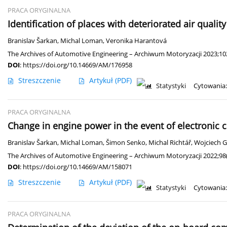
PRACA ORYGINALNA
Identification of places with deteriorated air quality 
Branislav Šarkan
,
Michal Loman
,
Veronika Harantová
The Archives of Automotive Engineering – Archiwum Motoryzacji 2023;102
DOI
:
https://doi.org/10.14669/AM/176958
Streszczenie
Artykuł
(PDF)
Statystyki
Cytowania:
PRACA ORYGINALNA
Change in engine power in the event of electronic 
Branislav Šarkan
,
Michal Loman
,
Šimon Senko
,
Michal Richtář
,
Wojciech G
The Archives of Automotive Engineering – Archiwum Motoryzacji 2022;98(
DOI
:
https://doi.org/10.14669/AM/158071
Streszczenie
Artykuł
(PDF)
Statystyki
Cytowania:
PRACA ORYGINALNA