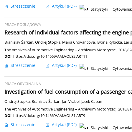
Streszczenie
Artykuł
(PDF)
Statystyki
Cytowania:
PRACA POGLĄDOWA
Research of individual factors affecting the engine
Branislav Šarkan
,
Ondrej Stopka
,
Mária Chovancová
,
Iwona Rybicka
,
Lari
The Archives of Automotive Engineering – Archiwum Motoryzacji 2018;82
DOI
:
https://doi.org/10.14669/AM.VOL82.ART11
Streszczenie
Artykuł
(PDF)
Statystyki
Cytowania:
PRACA ORYGINALNA
Investigation of fuel consumption of a passenger c
Ondrej Stopka
,
Branislav Šarkan
,
Jan Vrabel
,
Jacek Caban
The Archives of Automotive Engineering – Archiwum Motoryzacji 2018;81
DOI
:
https://doi.org/10.14669/AM.VOL81.ART9
Streszczenie
Artykuł
(PDF)
Statystyki
Cytowania: