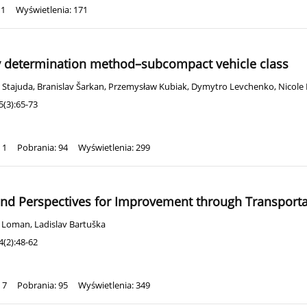
11
Wyświetlenia: 171
ty determination method–subcompact vehicle class
 Stajuda
,
Branislav Šarkan
,
Przemysław Kubiak
,
Dymytro Levchenko
,
Nicole
(3):65-73
 1
Pobrania: 94
Wyświetlenia: 299
 and Perspectives for Improvement through Transporta
l Loman
,
Ladislav Bartuška
(2):48-62
 7
Pobrania: 95
Wyświetlenia: 349