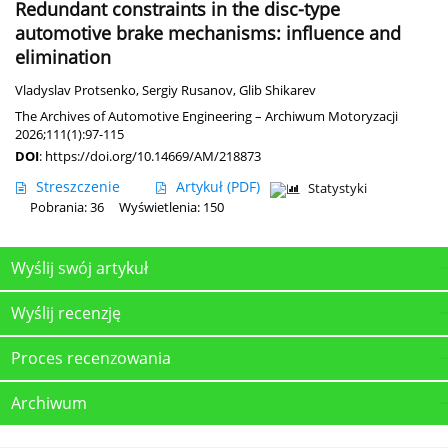
Redundant constraints in the disc-type
automotive brake mechanisms: influence and
elimination
Vladyslav Protsenko
,
Sergiy Rusanov
,
Glib Shikarev
The Archives of Automotive Engineering – Archiwum Motoryzacji
2026;111(1):97-115
DOI
:
https://doi.org/10.14669/AM/218873
Streszczenie
Artykuł
(PDF)
Statystyki
Pobrania: 36
Wyświetlenia: 150
Wyślij swój artykuł
Wyślij recenzję
Proces recenzowania
Archiwum