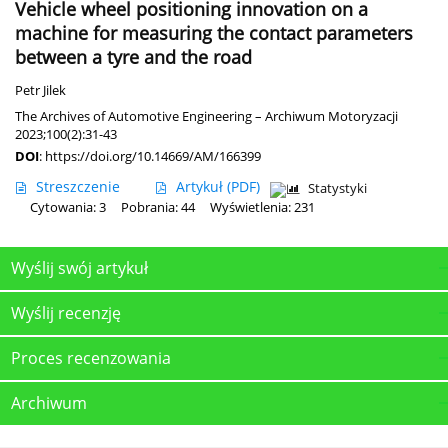
Vehicle wheel positioning innovation on a
machine for measuring the contact parameters
between a tyre and the road
Petr Jilek
The Archives of Automotive Engineering – Archiwum Motoryzacji
2023;100(2):31-43
DOI
:
https://doi.org/10.14669/AM/166399
Streszczenie
Artykuł
(PDF)
Statystyki
Cytowania: 3
Pobrania: 44
Wyświetlenia: 231
Wyślij swój artykuł
Wyślij recenzję
Proces recenzowania
Archiwum