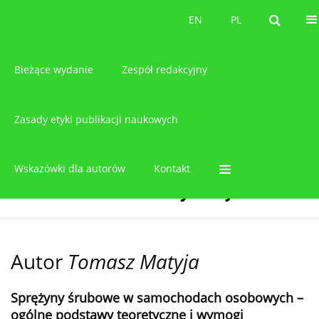
O czasopiśmie
EN
PL
EN
PL
Bieżące wydanie
Zespół redakcyjny
Zasady etyki publikacji naukowych
Wskazówki dla autorów
Kontakt
Autor
Tomasz Matyja
Sprężyny śrubowe w samochodach osobowych –
ogólne podstawy teoretyczne i wymogi