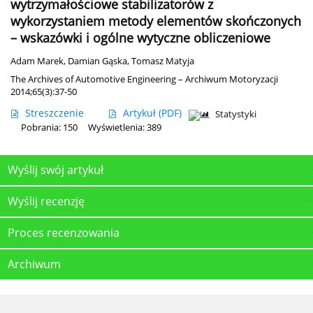
wytrzymałościowe stabilizatorów z
wykorzystaniem metody elementów skończonych
– wskazówki i ogólne wytyczne obliczeniowe
Adam Marek
,
Damian Gąska
,
Tomasz Matyja
The Archives of Automotive Engineering – Archiwum Motoryzacji
2014;65(3):37-50
Streszczenie
Artykuł
(PDF)
Statystyki
Pobrania: 150
Wyświetlenia: 389
Wyślij swój artykuł
Wyślij recenzję
Proces recenzowania
Archiwum