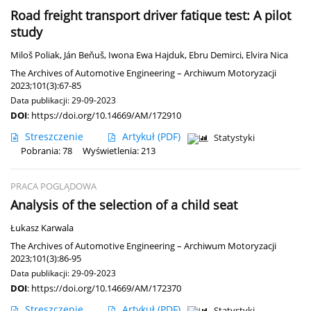
Road freight transport driver fatique test: A pilot
study
Miloš Poliak
,
Ján Beňuš
,
Iwona Ewa Hajduk
,
Ebru Demirci
,
Elvira Nica
The Archives of Automotive Engineering – Archiwum Motoryzacji
2023;101(3):67-85
Data publikacji: 29-09-2023
DOI
:
https://doi.org/10.14669/AM/172910
Streszczenie
Artykuł
(PDF)
Statystyki
Pobrania: 78
Wyświetlenia: 213
PRACA POGLĄDOWA
Analysis of the selection of a child seat
Łukasz Karwala
The Archives of Automotive Engineering – Archiwum Motoryzacji
2023;101(3):86-95
Data publikacji: 29-09-2023
DOI
:
https://doi.org/10.14669/AM/172370
Streszczenie
Artykuł
(PDF)
Statystyki