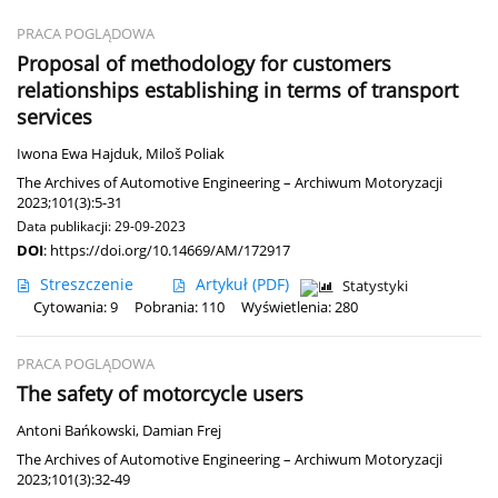
PRACA POGLĄDOWA
Proposal of methodology for customers
relationships establishing in terms of transport
services
Iwona Ewa Hajduk
,
Miloš Poliak
The Archives of Automotive Engineering – Archiwum Motoryzacji
2023;101(3):5-31
Data publikacji: 29-09-2023
DOI
:
https://doi.org/10.14669/AM/172917
Streszczenie
Artykuł
(PDF)
Statystyki
Cytowania: 9
Pobrania: 110
Wyświetlenia: 280
PRACA POGLĄDOWA
The safety of motorcycle users
Antoni Bańkowski
,
Damian Frej
The Archives of Automotive Engineering – Archiwum Motoryzacji
2023;101(3):32-49