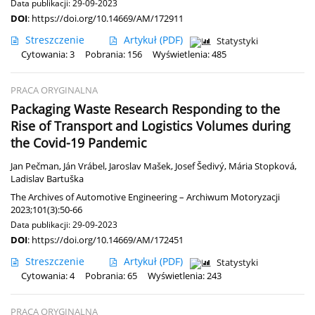
Data publikacji: 29-09-2023
DOI
:
https://doi.org/10.14669/AM/172911
Streszczenie
Artykuł
(PDF)
Statystyki
Cytowania: 3
Pobrania: 156
Wyświetlenia: 485
PRACA ORYGINALNA
Packaging Waste Research Responding to the
Rise of Transport and Logistics Volumes during
the Covid-19 Pandemic
Jan Pečman
,
Ján Vrábel
,
Jaroslav Mašek
,
Josef Šedivý
,
Mária Stopková
,
Ladislav Bartuška
The Archives of Automotive Engineering – Archiwum Motoryzacji
2023;101(3):50-66
Data publikacji: 29-09-2023
DOI
:
https://doi.org/10.14669/AM/172451
Streszczenie
Artykuł
(PDF)
Statystyki
Cytowania: 4
Pobrania: 65
Wyświetlenia: 243
PRACA ORYGINALNA