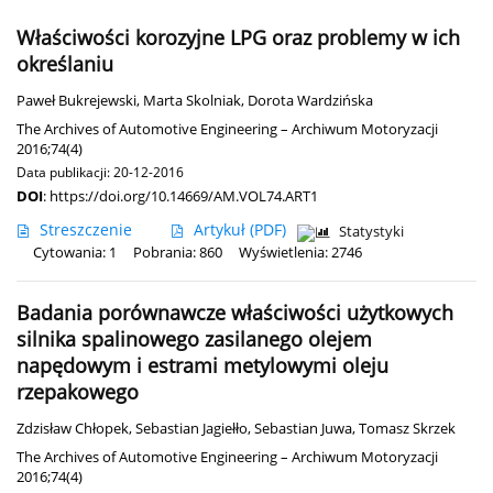
Właściwości korozyjne LPG oraz problemy w ich
określaniu
Paweł Bukrejewski
,
Marta Skolniak
,
Dorota Wardzińska
The Archives of Automotive Engineering – Archiwum Motoryzacji
2016;74(4)
Data publikacji: 20-12-2016
DOI
:
https://doi.org/10.14669/AM.VOL74.ART1
Streszczenie
Artykuł
(PDF)
Statystyki
Cytowania: 1
Pobrania: 860
Wyświetlenia: 2746
Badania porównawcze właściwości użytkowych
silnika spalinowego zasilanego olejem
napędowym i estrami metylowymi oleju
rzepakowego
Zdzisław Chłopek
,
Sebastian Jagiełło
,
Sebastian Juwa
,
Tomasz Skrzek
The Archives of Automotive Engineering – Archiwum Motoryzacji
2016;74(4)