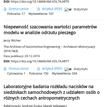
DOI
:
https://doi.org/10.14669/AM.VOL74.ART9
Streszczenie
Artykuł
(PDF)
Statystyki
Pobrania: 17
Wyświetlenia: 107
Niepewność szacowania wartości parametrów
modelu w analizie odrzutu pieszego
Jerzy Wicher
The Archives of Automotive Engineering – Archiwum Motoryzacji
2016;74(4)
Data publikacji: 20-12-2016
DOI
:
https://doi.org/10.14669/AM.VOL74.ART7
Streszczenie
Artykuł
(PDF)
Statystyki
Cytowania: 1
Pobrania: 150
Wyświetlenia: 334
Laboratoryjne badania rozkładu nacisków na
siedziskach samochodowych z udziałem osób o
różnych cechach antropometrycznych
Rafał Jurecki
,
Andrzej Zuska
,
Marek Jaśkiewicz