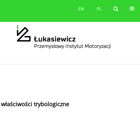
orów
Kontakt
EN
PL
EN
PL
właściwości trybologiczne