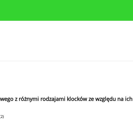
y
Zasady etyki publikacji naukowych
Wskazówki dla aut
ego z różnymi rodzajami klocków ze względu na ich 
(2)