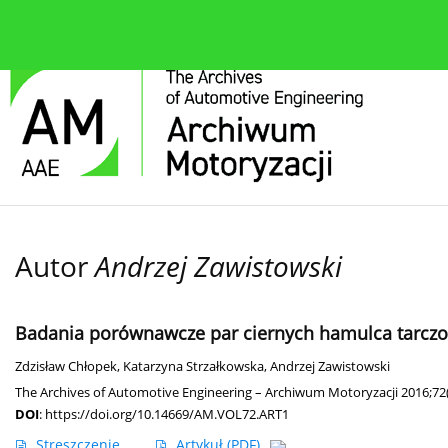
O czasopiśmie
Bieżące wydanie
Zespół redakcyjn
Autor
Andrzej Zawistowski
Badania porównawcze par ciernych hamulca tarczow
Zdzisław Chłopek
,
Katarzyna Strzałkowska
,
Andrzej Zawistowski
The Archives of Automotive Engineering – Archiwum Motoryzacji 2016;72
DOI
:
https://doi.org/10.14669/AM.VOL72.ART1
Streszczenie
Artykuł
(PDF)