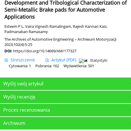
Development and Tribological Characterization of
Semi-Metallic Brake pads for Automotive
Applications
Esteem P L
,
Vaira Vignesh Ramalingam
,
Rajesh Kannan Kasi
,
Padmanaban Ramasamy
The Archives of Automotive Engineering – Archiwum Motoryzacji
2023;102(4):5-25
DOI
:
https://doi.org/10.14669/AM/177327
Streszczenie
Artykuł
(PDF)
Statystyki
Cytowania: 1
Pobrania: 162
Wyświetlenia: 501
Wyślij swój artykuł
Wyślij recenzję
Proces recenzowania
Archiwum