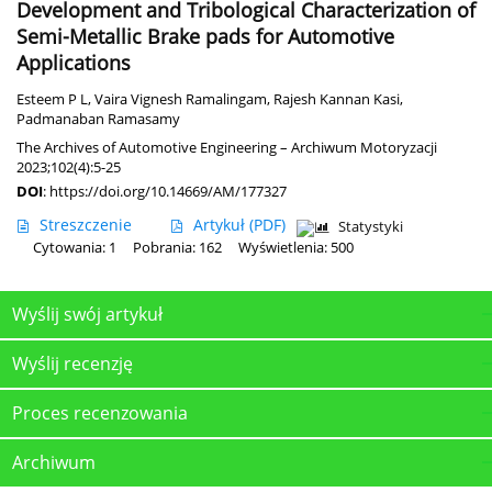
Development and Tribological Characterization of
Semi-Metallic Brake pads for Automotive
Applications
Esteem P L
,
Vaira Vignesh Ramalingam
,
Rajesh Kannan Kasi
,
Padmanaban Ramasamy
The Archives of Automotive Engineering – Archiwum Motoryzacji
2023;102(4):5-25
DOI
:
https://doi.org/10.14669/AM/177327
Streszczenie
Artykuł
(PDF)
Statystyki
Cytowania: 1
Pobrania: 162
Wyświetlenia: 500
Wyślij swój artykuł
Wyślij recenzję
Proces recenzowania
Archiwum