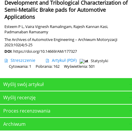
Development and Tribological Characterization of
Semi-Metallic Brake pads for Automotive
Applications
Esteem P L
,
Vaira Vignesh Ramalingam
,
Rajesh Kannan Kasi
,
Padmanaban Ramasamy
The Archives of Automotive Engineering – Archiwum Motoryzacji
2023;102(4):5-25
DOI
:
https://doi.org/10.14669/AM/177327
Streszczenie
Artykuł
(PDF)
Statystyki
Cytowania: 1
Pobrania: 162
Wyświetlenia: 501
Wyślij swój artykuł
Wyślij recenzję
Proces recenzowania
Archiwum