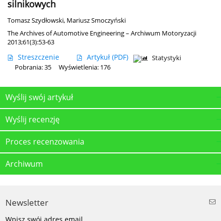
silnikowych
Tomasz Szydłowski
,
Mariusz Smoczyński
The Archives of Automotive Engineering – Archiwum Motoryzacji
2013;61(3):53-63
Streszczenie
Artykuł
(PDF)
Statystyki
Pobrania: 35
Wyświetlenia: 176
Wyślij swój artykuł
Wyślij recenzję
Proces recenzowania
Archiwum
Newsletter
Wpisz swój adres email