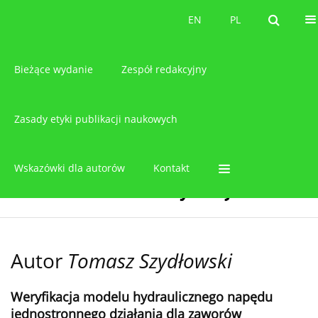
O czasopiśmie
EN
PL
EN
PL
Bieżące wydanie
Zespół redakcyjny
Zasady etyki publikacji naukowych
Wskazówki dla autorów
Kontakt
Autor
Tomasz Szydłowski
Weryfikacja modelu hydraulicznego napędu
jednostronnego działania dla zaworów