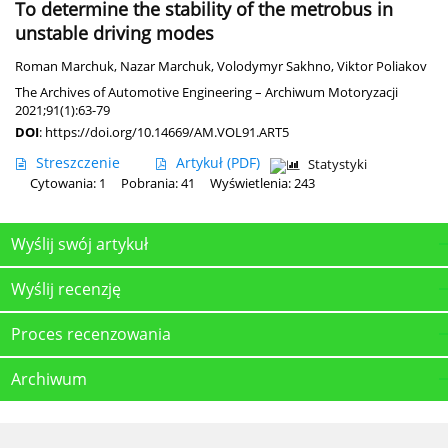
To determine the stability of the metrobus in
unstable driving modes
Roman Marchuk
,
Nazar Marchuk
,
Volodymyr Sakhno
,
Viktor Poliakov
The Archives of Automotive Engineering – Archiwum Motoryzacji
2021;91(1):63-79
DOI
:
https://doi.org/10.14669/AM.VOL91.ART5
Streszczenie
Artykuł
(PDF)
Statystyki
Cytowania: 1
Pobrania: 41
Wyświetlenia: 243
Wyślij swój artykuł
Wyślij recenzję
Proces recenzowania
Archiwum