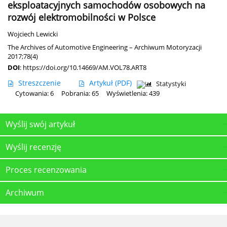
eksploatacyjnych samochodów osobowych na
rozwój elektromobilności w Polsce
Wojciech Lewicki
The Archives of Automotive Engineering – Archiwum Motoryzacji
2017;78(4)
DOI
:
https://doi.org/10.14669/AM.VOL78.ART8
Streszczenie
Artykuł
(PDF)
Statystyki
Cytowania: 6
Pobrania: 65
Wyświetlenia: 439
Wyślij swój artykuł
Wyślij recenzję
Proces recenzowania
Archiwum