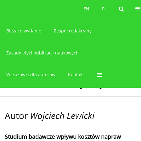
O czasopiśmie
EN
PL
EN
PL
Bieżące wydanie
Zespół redakcyjny
Zasady etyki publikacji naukowych
Wskazówki dla autorów
Kontakt
Autor
Wojciech Lewicki
Studium badawcze wpływu kosztów napraw