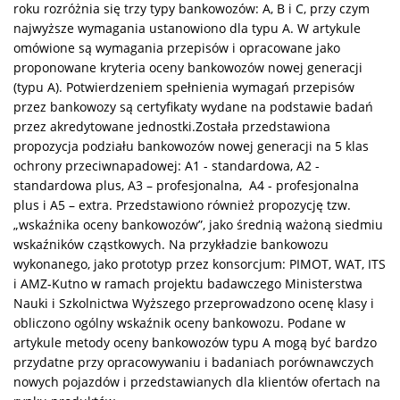
roku rozróżnia się trzy typy bankowozów: A, B i C, przy czym
najwyższe wymagania ustanowiono dla typu A. W artykule
omówione są wymagania przepisów i opracowane jako
proponowane kryteria oceny bankowozów nowej generacji
(typu A). Potwierdzeniem spełnienia wymagań przepisów
przez bankowozy są certyfikaty wydane na podstawie badań
przez akredytowane jednostki.Została przedstawiona
propozycja podziału bankowozów nowej generacji na 5 klas
ochrony przeciwnapadowej: A1 - standardowa, A2 -
standardowa plus, A3 – profesjonalna, A4 - profesjonalna
plus i A5 – extra. Przedstawiono również propozycję tzw.
„wskaźnika oceny bankowozów”, jako średnią ważoną siedmiu
wskaźników cząstkowych. Na przykładzie bankowozu
wykonanego, jako prototyp przez konsorcjum: PIMOT, WAT, ITS
i AMZ-Kutno w ramach projektu badawczego Ministerstwa
Nauki i Szkolnictwa Wyższego przeprowadzono ocenę klasy i
obliczono ogólny wskaźnik oceny bankowozu. Podane w
artykule metody oceny bankowozów typu A mogą być bardzo
przydatne przy opracowywaniu i badaniach porównawczych
nowych pojazdów i przedstawianych dla klientów ofertach na