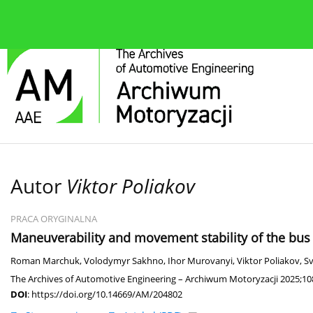
O czasopiśmie
Bieżące wydanie
Zespół redakcyjn
Autor
Viktor Poliakov
PRACA ORYGINALNA
Maneuverability and movement stability of the bus
Roman Marchuk
,
Volodymyr Sakhno
,
Ihor Murovanyi
,
Viktor Poliakov
,
Sv
The Archives of Automotive Engineering – Archiwum Motoryzacji 2025;108
DOI
:
https://doi.org/10.14669/AM/204802