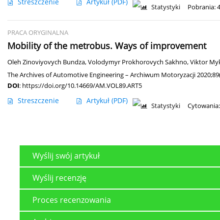
Streszczenie
Artykuł
(PDF)
Statystyki
Pobrania: 
PRACA ORYGINALNA
Mobility of the metrobus. Ways of improvement
Oleh Zinoviyovych Bundza
,
Volodymyr Prokhorovych Sakhno
,
Viktor My
The Archives of Automotive Engineering – Archiwum Motoryzacji 2020;89(
DOI
:
https://doi.org/10.14669/AM.VOL89.ART5
Streszczenie
Artykuł
(PDF)
Statystyki
Cytowania:
Wyślij swój artykuł
Wyślij recenzję
Proces recenzowania