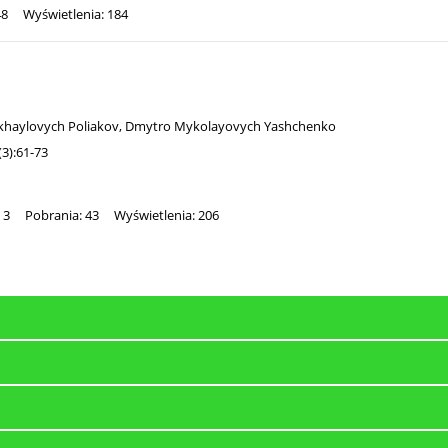
48
Wyświetlenia: 184
khaylovych Poliakov
,
Dmytro Mykolayovych Yashchenko
3):61-73
 3
Pobrania: 43
Wyświetlenia: 206