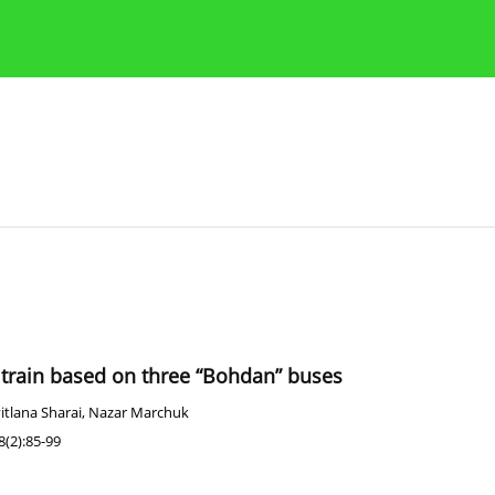
y
Zasady etyki publikacji naukowych
Wskazówki dla aut
 train based on three “Bohdan” buses
itlana Sharai
,
Nazar Marchuk
(2):85-99