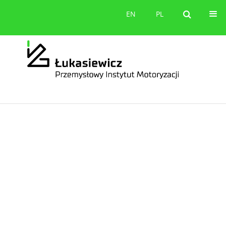
orów
Kontakt
EN
PL
EN
PL