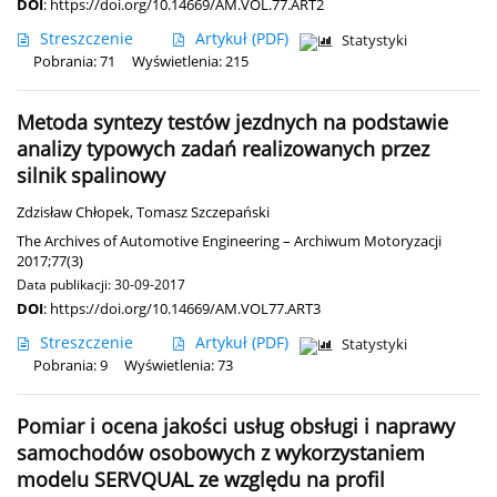
DOI
:
https://doi.org/10.14669/AM.VOL.77.ART2
Streszczenie
Artykuł
(PDF)
Statystyki
Pobrania: 71
Wyświetlenia: 215
Metoda syntezy testów jezdnych na podstawie
analizy typowych zadań realizowanych przez
silnik spalinowy
Zdzisław Chłopek
,
Tomasz Szczepański
The Archives of Automotive Engineering – Archiwum Motoryzacji
2017;77(3)
Data publikacji: 30-09-2017
DOI
:
https://doi.org/10.14669/AM.VOL77.ART3
Streszczenie
Artykuł
(PDF)
Statystyki
Pobrania: 9
Wyświetlenia: 73
Pomiar i ocena jakości usług obsługi i naprawy
samochodów osobowych z wykorzystaniem
modelu SERVQUAL ze względu na profil