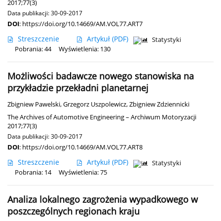
2017;77(3)
Data publikacji: 30-09-2017
DOI
:
https://doi.org/10.14669/AM.VOL77.ART7
Streszczenie
Artykuł
(PDF)
Statystyki
Pobrania: 44
Wyświetlenia: 130
Możliwości badawcze nowego stanowiska na
przykładzie przekładni planetarnej
Zbigniew Pawelski
,
Grzegorz Uszpolewicz
,
Zbigniew Zdziennicki
The Archives of Automotive Engineering – Archiwum Motoryzacji
2017;77(3)
Data publikacji: 30-09-2017
DOI
:
https://doi.org/10.14669/AM.VOL77.ART8
Streszczenie
Artykuł
(PDF)
Statystyki
Pobrania: 14
Wyświetlenia: 75
Analiza lokalnego zagrożenia wypadkowego w
poszczególnych regionach kraju