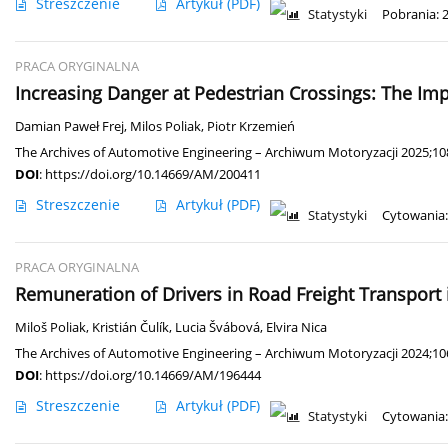
Streszczenie
Artykuł
(PDF)
Statystyki
Pobrania: 
PRACA ORYGINALNA
Increasing Danger at Pedestrian Crossings: The Im
Damian Paweł Frej
,
Milos Poliak
,
Piotr Krzemień
The Archives of Automotive Engineering – Archiwum Motoryzacji 2025;108
DOI
:
https://doi.org/10.14669/AM/200411
Streszczenie
Artykuł
(PDF)
Statystyki
Cytowania:
PRACA ORYGINALNA
Remuneration of Drivers in Road Freight Transport 
Miloš Poliak
,
Kristián Čulík
,
Lucia Švábová
,
Elvira Nica
The Archives of Automotive Engineering – Archiwum Motoryzacji 2024;106
DOI
:
https://doi.org/10.14669/AM/196444
Streszczenie
Artykuł
(PDF)
Statystyki
Cytowania: