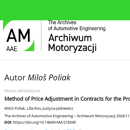
O czasopiśmie
Bieżące wydanie
Zespół redakcyjn
Autor
Miloš Poliak
PRACA ORYGINALNA
Method of Price Adjustment in Contracts for the Pro
Miloš Poliak
,
Lilla Kiss
,
Justyna Jaśkiewicz
The Archives of Automotive Engineering – Archiwum Motoryzacji 2026;111
DOI
:
https://doi.org/10.14669/AM/218340