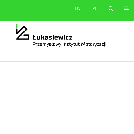
orów
Kontakt
EN
PL
EN
PL