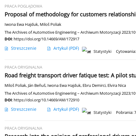
PRACA POGLĄDOWA
Proposal of methodology for customers relationship
Iwona Ewa Hajduk
,
Miloš Poliak
The Archives of Automotive Engineering – Archiwum Motoryzacji 2023;101
DOI
:
https://doi.org/10.14669/AM/172917
Streszczenie
Artykuł
(PDF)
Statystyki
Cytowania:
PRACA ORYGINALNA
Road freight transport driver fatique test: A pilot st
Miloš Poliak
,
Ján Beňuš
,
Iwona Ewa Hajduk
,
Ebru Demirci
,
Elvira Nica
The Archives of Automotive Engineering – Archiwum Motoryzacji 2023;101
DOI
:
https://doi.org/10.14669/AM/172910
Streszczenie
Artykuł
(PDF)
Statystyki
Pobrania: 
PRACA ORYGINALNA