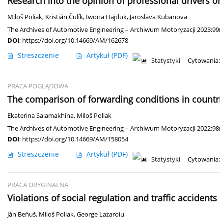
Research into the opinion of professional drivers o
Miloš Poliak
,
Kristián Čulík
,
Iwona Hajduk
,
Jaroslava Kubanova
The Archives of Automotive Engineering – Archiwum Motoryzacji 2023;99(
DOI
:
https://doi.org/10.14669/AM/162678
Streszczenie
Artykuł
(PDF)
Statystyki
Cytowania:
PRACA POGLĄDOWA
The comparison of forwarding conditions in countri
Ekaterina Salamakhina
,
Miloš Poliak
The Archives of Automotive Engineering – Archiwum Motoryzacji 2022;98(
DOI
:
https://doi.org/10.14669/AM/158054
Streszczenie
Artykuł
(PDF)
Statystyki
Cytowania:
PRACA ORYGINALNA
Violations of social regulation and traffic accidents
Ján Beňuš
,
Miloš Poliak
,
George Lazaroiu