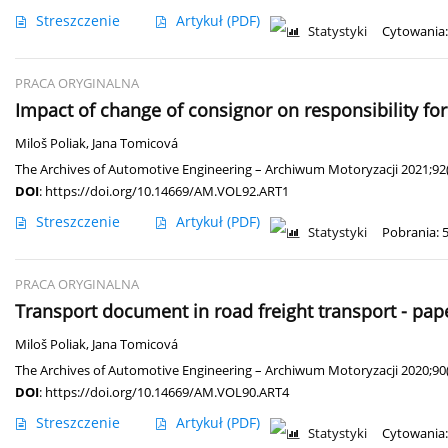
Streszczenie
Artykuł
(PDF)
Statystyki
Cytowania:
PRACA ORYGINALNA
Impact of change of consignor on responsibility for
Miloš Poliak
,
Jana Tomicová
The Archives of Automotive Engineering – Archiwum Motoryzacji 2021;92(
DOI
:
https://doi.org/10.14669/AM.VOL92.ART1
Streszczenie
Artykuł
(PDF)
Statystyki
Pobrania: 
PRACA ORYGINALNA
Transport document in road freight transport - pa
Miloš Poliak
,
Jana Tomicová
The Archives of Automotive Engineering – Archiwum Motoryzacji 2020;90(
DOI
:
https://doi.org/10.14669/AM.VOL90.ART4
Streszczenie
Artykuł
(PDF)
Statystyki
Cytowania: