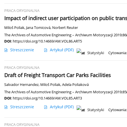
PRACA ORYGINALNA
Impact of indirect user participation on public tran
Miloš Poliak
,
Jana Tomicová
,
Norbert Reuter
The Archives of Automotive Engineering – Archiwum Motoryzacji 2019;86(
DOI
:
https://doi.org/10.14669/AM.VOL86.ART5
Streszczenie
Artykuł
(PDF)
Statystyki
Cytowania:
PRACA ORYGINALNA
Draft of Freight Transport Car Parks Facilities
Salvador Hernandez
,
Miloš Poliak
,
Adela Poliaková
The Archives of Automotive Engineering – Archiwum Motoryzacji 2019;85(
DOI
:
https://doi.org/10.14669/AM.VOL85.ART3
Streszczenie
Artykuł
(PDF)
Statystyki
Cytowania:
PRACA ORYGINALNA