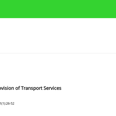
y
Zasady etyki publikacji naukowych
Wskazówki dla aut
vision of Transport Services
(1):26-52