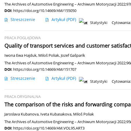
The Archives of Automotive Engineering – Archiwum Motoryzacji 2022;97(
DOI
:
https://doi.org/10.14669/AM/155050
Streszczenie
Artykuł
(PDF)
Statystyki
Cytowania:
PRACA POGLĄDOWA
Quality of transport services and customer satisf
Iwona Ewa Hajduk
,
Miloš Poliak
,
Jozef Gašparík
The Archives of Automotive Engineering – Archiwum Motoryzacji 2022;96(
DOI
:
https://doi.org/10.14669/AM/151707
Streszczenie
Artykuł
(PDF)
Statystyki
Cytowania:
PRACA ORYGINALNA
The comparison of the risks and forwarding comp
Jaroslava Kubanova
,
Iveta Kubasakova
,
Miloš Poliak
The Archives of Automotive Engineering – Archiwum Motoryzacji 2022;95(
DOI
:
https://doi.org/10.14669/AM.VOL95.ART3