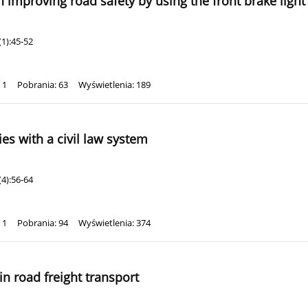
n improving road safety by using the front brake light
1):45-52
 1
Pobrania: 63
Wyświetlenia: 189
es with a civil law system
4):56-64
 1
Pobrania: 94
Wyświetlenia: 374
 in road freight transport